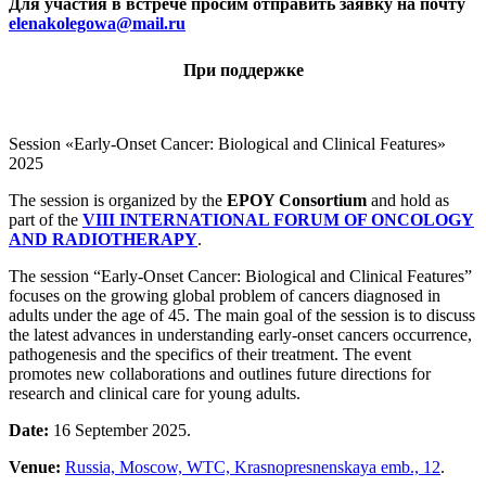
Для участия в встрече просим
отправить заявку
на почту
elenakolegowa@mail.ru
При поддержке
Session «Early-Onset Cancer: Biological and Clinical Features»
2025
The session is organized by the
EPOY Consortium
and hold as
part of the
VIII INTERNATIONAL FORUM OF ONCOLOGY
AND RADIOTHERAPY
.
The session “Early-Onset Cancer: Biological and Clinical Features”
focuses on the growing global problem of cancers diagnosed in
adults under the age of 45. The main goal of the session is to discuss
the latest advances in understanding early-onset cancers occurrence,
pathogenesis and the specifics of their treatment. The event
promotes new collaborations and outlines future directions for
research and clinical care for young adults.
Date:
16 September 2025.
Venue:
Russia, Moscow, WTC, Krasnopresnenskaya emb., 12
.