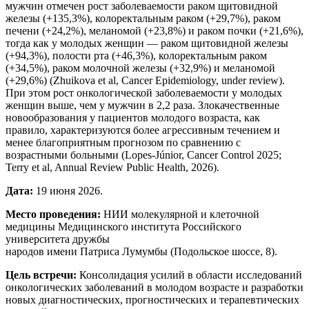
мужчин отмечен рост заболеваемости раком щитовидной
железы (+135,3%), колоректальным раком (+29,7%), раком
печени (+24,2%), меланомой (+23,8%) и раком почки (+21,6%),
тогда как у молодых женщин — раком щитовидной железы
(+94,3%), полости рта (+46,3%), колоректальным раком
(+34,5%), раком молочной железы (+32,9%) и меланомой
(+29,6%) (Zhuikova et al, Cancer Epidemiology, under review).
При этом рост онкологической заболеваемости у молодых
женщин выше, чем у мужчин в 2,2 раза. Злокачественные
новообразования у пациентов молодого возраста, как
правило, характеризуются более агрессивным течением и
менее благоприятным прогнозом по сравнению с
возрастными больными (Lopes-Júnior, Cancer Control 2025;
Terry et al, Annual Review Public Health, 2026).
Дата:
19 июня 2026.
Место проведения:
НИИ молекулярной и клеточной
медицины Медицинского института Российского
университета дружбы
народов имени Патриса Лумумбы (Подольское шоссе, 8).
Цель встречи:
Консолидация усилий в области исследований
онкологических заболеваний в молодом возрасте и разработки
новых диагностических, прогностических и терапевтических